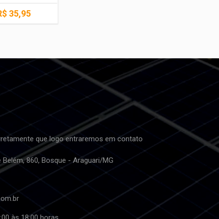
R$ 35,95
retamente que logo entraremos em contato
e Belém, 860, Bosque - Araguari/MG
com.br
:00 às 18:00 horas