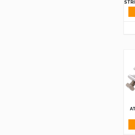
STR
A