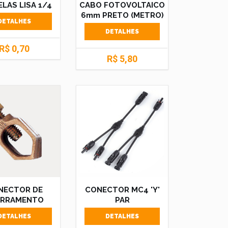
LAS LISA 1/4
CABO FOTOVOLTAICO
6mm PRETO (METRO)
DETALHES
DETALHES
R$ 0,70
R$ 5,80
NECTOR DE
CONECTOR MC4 'Y'
ERRAMENTO
PAR
DETALHES
DETALHES