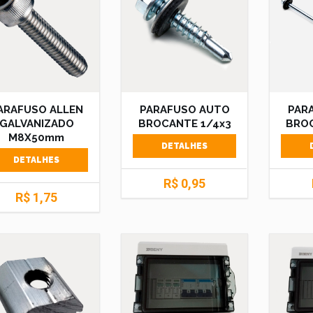
ARAFUSO ALLEN
PARAFUSO AUTO
PAR
GALVANIZADO
BROCANTE 1/4x3
BROC
M8X50mm
DETALHES
DETALHES
R$ 0,95
R$ 1,75