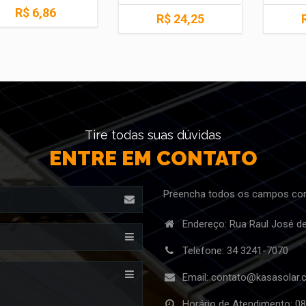
R$ 6,86
R$ 24,25
Tire todas suas dúvidas
ENTRE EM CONTATO
Preencha todos os campos cor
Endereço: Rua Raul José d
Telefone:
34 3241-7070
Email:
contato@kasasolar.
Horário de Atendimento: 08