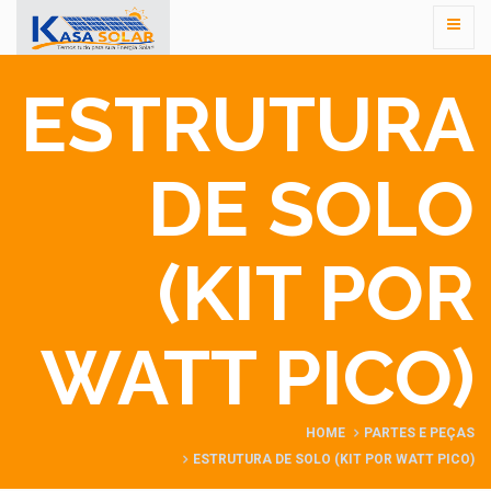
ESTRUTURA
DE SOLO
(KIT POR
WATT PICO)
HOME
PARTES E PEÇAS
ESTRUTURA DE SOLO (KIT POR WATT PICO)