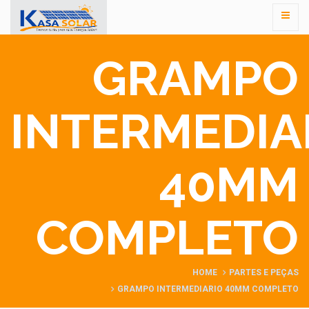
GRAMPO
INTERMEDIA
40MM
COMPLETO
HOME
PARTES E PEÇAS
GRAMPO INTERMEDIARIO 40MM COMPLETO