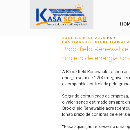
Pular
para
o
conteúdo
HOM
PUBLICADO
23 DE JULHO DE 2020
POR
EM
HASHTAGSOLUCOESDIGITAIS@HA
Brookfield Renewable 
projeto de energia sola
A Brookfield Renewable fechou aco
energia solar de 1.200 megawatts 
a companhia controlada pelo grupo
Segundo comunicado da empresa, o
o valor sendo estimado em aproxi
Brookfield Renewable acrescentou
longo prazo de compras de energia 
“Essa aquisição representa uma op