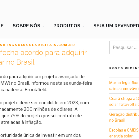
E
SOBRE NÓS
PRODUTOS
SEJA UM REVENDE
Pesquisar
SHTAGSOLUCOESDIGITAIS.COM.BR
por:
fecha acordo para adquirir
r no Brasil
POSTS RECEN
rdo para adquirir um projeto avançado de
Marco legal fixa
(MW) no Brasil, informou nesta segunda-feira
usinas renováve
 canadense Brookfield.
Ceará chega a 1
 projeto deve ser concluído em 2023, com
solar fotovoltai
madamente 200 milhões de dólares. A
Geração distrib
 que 75% do projeto possui contrato de
no Brasil
atreladas à inflação.
Escolas e CMEIS
ortunidade única de investir em um dos
energia solar