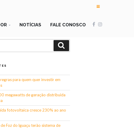
DOR
NOTÍCIAS
FALE CONOSCO
Pesquisar
TES
 regras para quem quer investir em
is
00 megawatts de geração distribuída
ca
uída fotovoltaica cresce 230% ao ano
 de Foz do Iguaçu terão sistema de