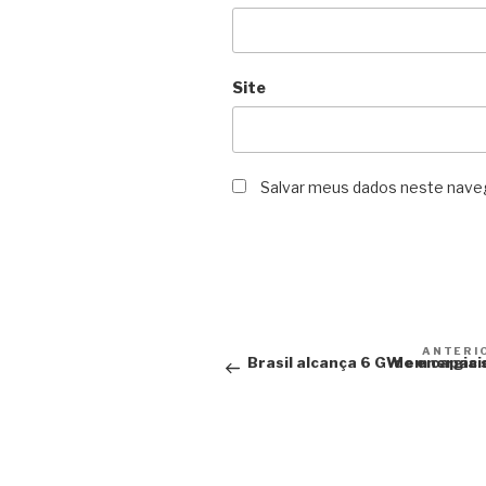
Site
Salvar meus dados neste naveg
Navegação
ANTERI
Brasil alcança 6 GW em capacidade de
de
Post