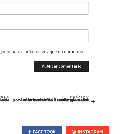
ador para a próxima vez que eu comentar.
Post anterior
Próximo post
ORES
PRÓXIMO
 energia solar
Caxias do Sul está entre os 10 municípios do Brasil com maior potência instalada de energia solar
FACEBOOK
INSTAGRAM